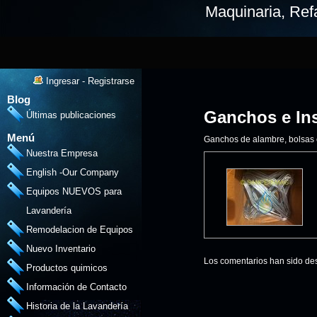
Maquinaria, Refa
Ingresar
-
Registrarse
Blog
Ganchos e Ins
Últimas publicaciones
Menú
Ganchos de alambre, bolsas cu
Nuestra Empresa
English -Our Company
Equipos NUEVOS para
Lavandería
Remodelacion de Equipos
Nuevo Inventario
Los comentarios han sido des
Productos quimicos
Información de Contacto
Historia de la Lavandería