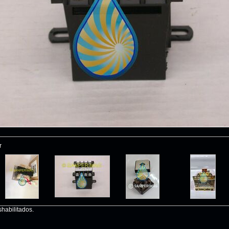
r
habilitados.